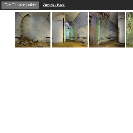
Der Theaterbunker
Zurück / Back