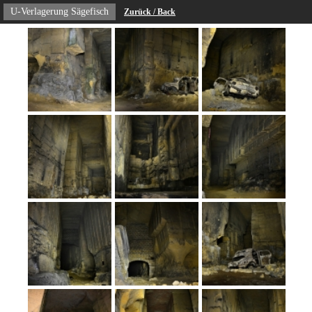
U-Verlagerung Sägefisch
Zurück / Back